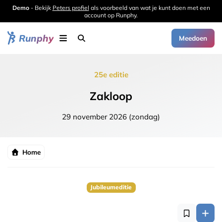
Demo
- Bekijk
Peters profiel
als voorbeeld van wat je kunt doen met een
account op Runphy.
Runphy
Meedoen
25e editie
Zakloop
29 november 2026 (zondag)
Home
Jubileumeditie