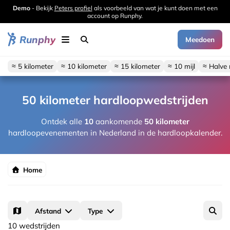
Demo
- Bekijk
Peters profiel
als voorbeeld van wat je kunt doen met een
account op Runphy.
Runphy
Meedoen
≈ 5 kilometer
≈ 10 kilometer
≈ 15 kilometer
≈ 10 mijl
≈ Halve
50 kilometer hardloopwedstrijden
Ontdek alle
10
aankomende
50 kilometer
hardloopevenementen in Nederland in de hardloopkalender.
Home
Afstand
Type
10 wedstrijden