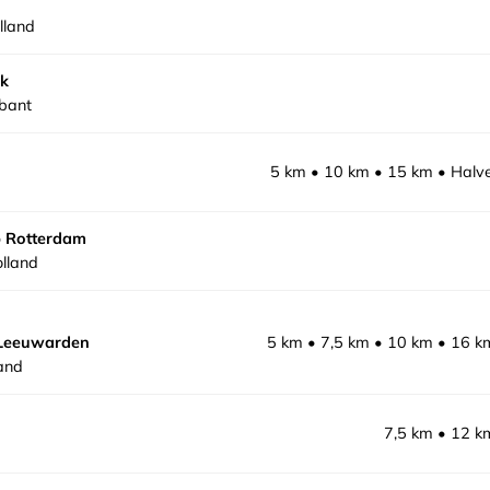
lland
ik
bant
5 km
10 km
15 km
Halv
 Rotterdam
lland
 Leeuwarden
5 km
7,5 km
10 km
16 k
and
7,5 km
12 k