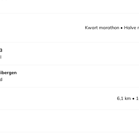
Kwart marathon
Halve 
53
l
Eibergen
nd
6,1 km
1