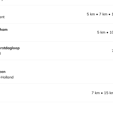
5 km
7 km
ant
jham
5 km
1
erstdagloop
d
een
-Holland
7 km
15 k