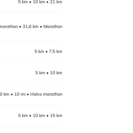
5 km
10 km
21 km
marathon
31,6 km
Marathon
5 km
7,5 km
5 km
10 km
0 km
10 mi
Halve marathon
5 km
10 km
15 km