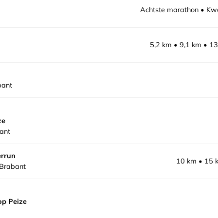
Achtste marathon
Kwa
5,2 km
9,1 km
13
bant
ze
ant
errun
10 km
15 
-Brabant
p Peize