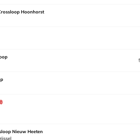
rossloop Hoonhorst
Loop
op
ssloop Nieuw Heeten
ijssel