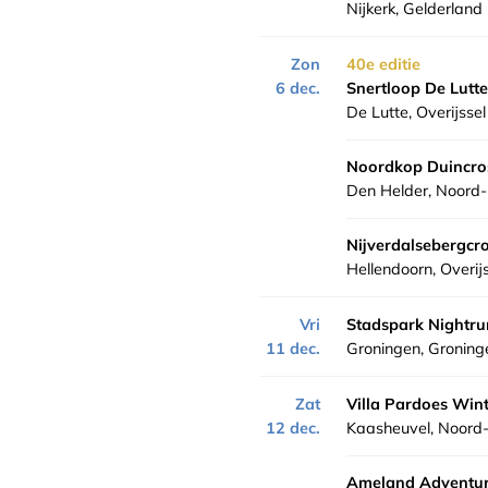
Nijkerk, Gelderland
Zon
40e editie
6 dec.
Snertloop De Lutte
De Lutte, Overijssel
Noordkop Duincro
Den Helder, Noord-
Nijverdalsebergcr
Hellendoorn, Overij
Vri
Stadspark Nightru
11 dec.
Groningen, Groning
Zat
Villa Pardoes Win
12 dec.
Kaasheuvel, Noord
Ameland Adventu