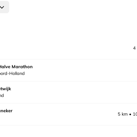
4
Halve Marathon
ord-Holland
twijk
nd
aneker
5 km
1