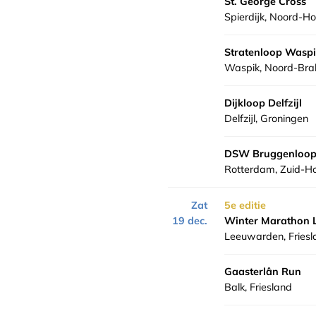
St. George Cross
Spierdijk, Noord-Ho
Stratenloop Wasp
Waspik, Noord-Bra
Dijkloop Delfzijl
Delfzijl, Groningen
DSW Bruggenloop
Rotterdam, Zuid-Ho
Zat
5e editie
19 dec.
Winter Marathon
Leeuwarden, Friesl
Gaasterlân Run
Balk, Friesland