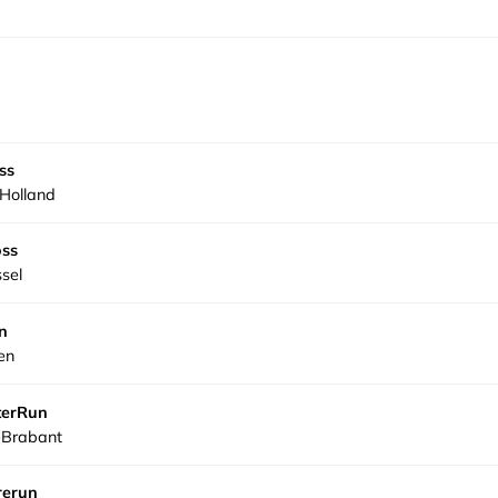
ss
Holland
oss
ssel
n
en
terRun
-Brabant
rerun