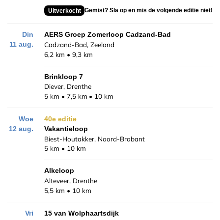
Gemist?
Sla op
en mis de volgende editie niet!
Uitverkocht
Din
AERS Groep Zomerloop Cadzand-Bad
Cadzand-Bad, Zeeland
11 aug.
6,2 km
9,3 km
Brinkloop 7
Diever, Drenthe
5 km
7,5 km
10 km
Woe
40e editie
12 aug.
Vakantieloop
Biest-Houtakker, Noord-Brabant
5 km
10 km
Alkeloop
Alteveer, Drenthe
5,5 km
10 km
Vri
15 van Wolphaartsdijk