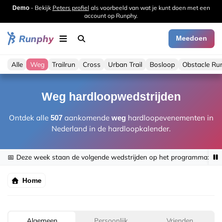
- Bekijk
Peters profiel
als voorbeeld van wat je kunt doen met een
Demo
account op Runphy.
Runphy
Meedoen
Alle
Weg
Trailrun
Cross
Urban Trail
Bosloop
Obstacle Ru
Weg hardloopwedstrijden
Ontdek alle
aankomende
hardloopevenementen in
507
weg
Nederland in de hardloopkalender.
📅 Deze week staan de volgende wedstrijden op het programma:
de
Home
Algemeen
Persoonlijk
Vrienden