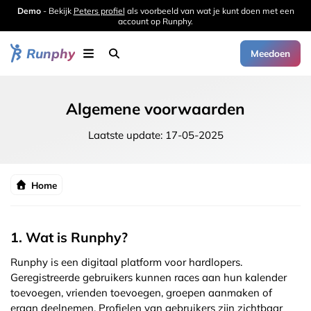
Demo
- Bekijk
Peters profiel
als voorbeeld van wat je kunt doen met een
account op Runphy.
Runphy
Meedoen
Algemene voorwaarden
Laatste update: 17-05-2025
Home
1. Wat is Runphy?
Runphy is een digitaal platform voor hardlopers.
Geregistreerde gebruikers kunnen races aan hun kalender
toevoegen, vrienden toevoegen, groepen aanmaken of
eraan deelnemen. Profielen van gebruikers zijn zichtbaar