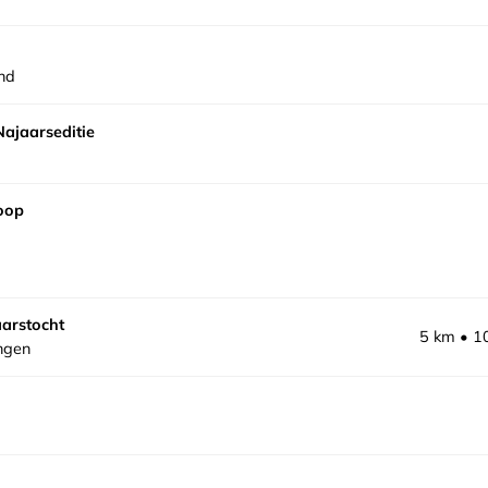
nd
ajaarseditie
oop
arstocht
5 km
1
ngen