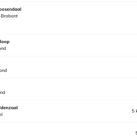
oosendaal
-Brabant
sloop
and
land
and
ldenzaal
5 
el