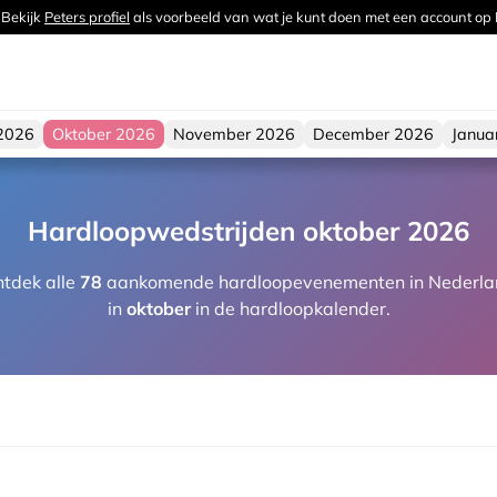
 Bekijk
Peters profiel
als voorbeeld van wat je kunt doen met een account op
2026
Oktober 2026
November 2026
December 2026
Janua
Hardloopwedstrijden oktober 2026
tdek alle
78
aankomende hardloopevenementen in Nederla
in
oktober
in de hardloopkalender.