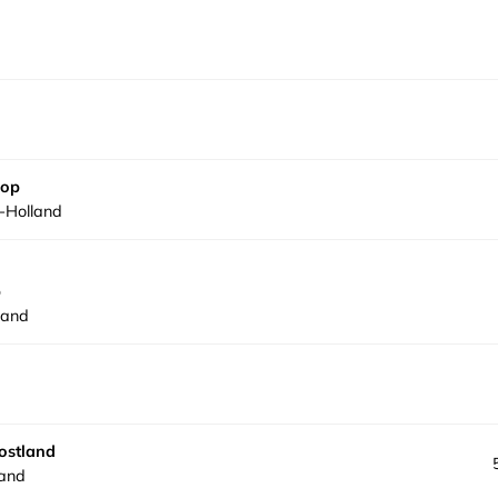
oop
-Holland
p
land
d
ostland
land