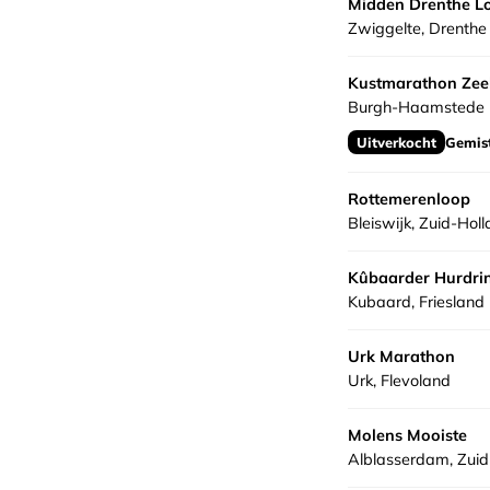
Midden Drenthe L
Zwiggelte, Drenthe
Kustmarathon Zee
Burgh-Haamstede -
Uitverkocht
Gemis
Rottemerenloop
Bleiswijk, Zuid-Hol
Kûbaarder Hurdri
Kubaard, Friesland
Urk Marathon
Urk, Flevoland
Molens Mooiste
Alblasserdam, Zuid