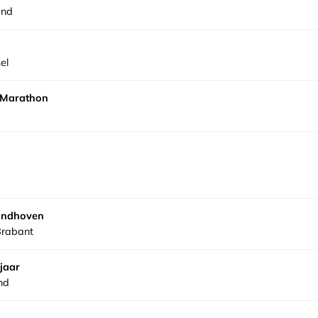
and
el
 Marathon
indhoven
Brabant
jaar
nd