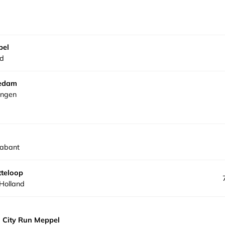
pel
nd
gedam
ingen
rabant
tteloop
Holland
 City Run Meppel