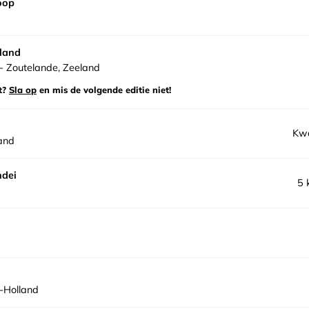
oop
land
 Zoutelande, Zeeland
t?
Sla op
en mis de volgende editie niet!
Kwa
land
ndei
5 
-Holland