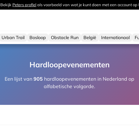
 Bekijk
Peters profiel
als voorbeeld van wat je kunt doen met een account op
Urban Trail
Bosloop
Obstacle Run
België
Internationaal
F
Hardloopevenementen
Een lijst van
905
hardloopevenementen in Nederland op
alfabetische volgorde.