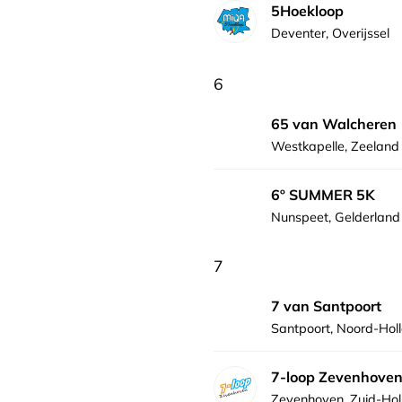
5Hoekloop
Deventer, Overijssel
6
65 van Walcheren
Westkapelle, Zeeland
6º SUMMER 5K
Nunspeet, Gelderland
7
7 van Santpoort
Santpoort, Noord-Hol
7-loop Zevenhove
Zevenhoven, Zuid-Hol