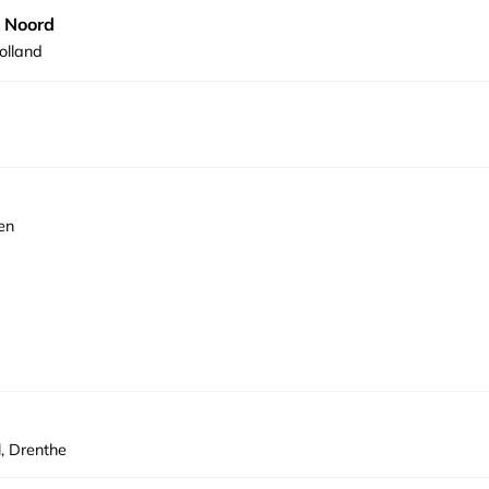
 Noord
olland
en
, Drenthe