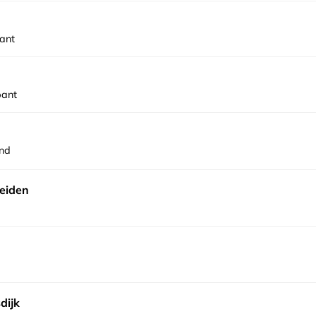
ant
bant
and
eiden
dijk