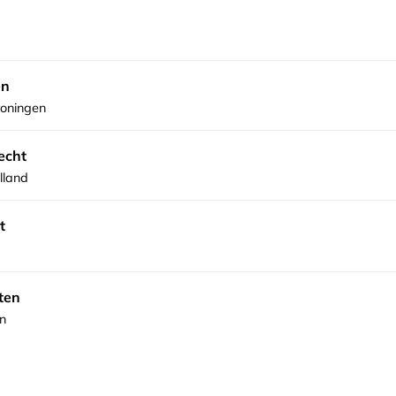
en
roningen
echt
lland
t
ten
n