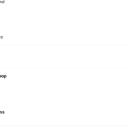
and
nt
oop
ss