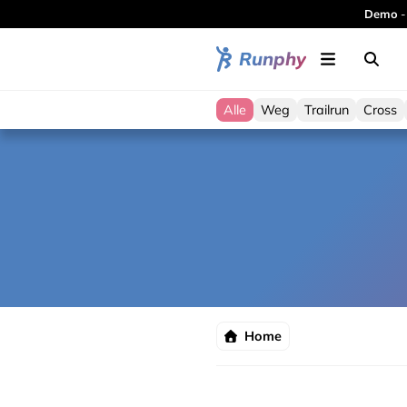
Demo
-
Runphy
Alle
Weg
Trailrun
Cross
Home