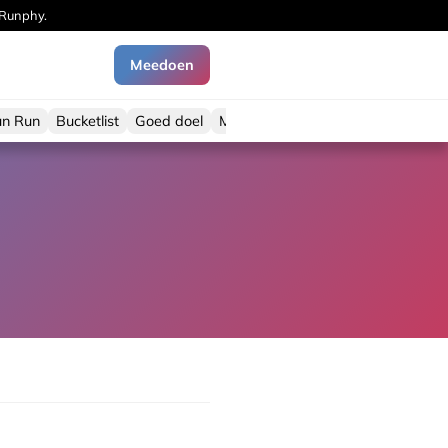
 Runphy.
Meedoen
un Run
Bucketlist
Goed doel
Major
Night Run
SuperHalfs