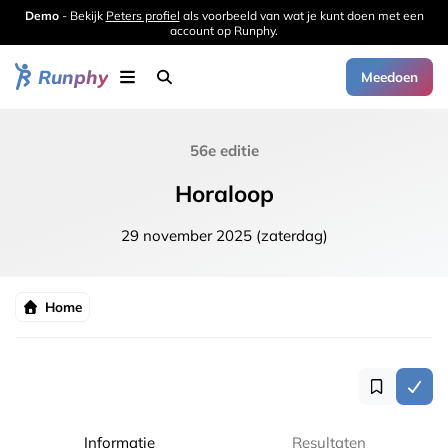
Demo
- Bekijk
Peters profiel
als voorbeeld van wat je kunt doen met een
account op Runphy.
Runphy
Meedoen
56e editie
Horaloop
29 november 2025 (zaterdag)
Home
Informatie
Resultaten