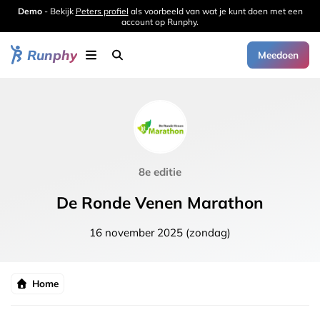
Demo
- Bekijk
Peters profiel
als voorbeeld van wat je kunt doen met een
account op Runphy.
Runphy
Meedoen
8e editie
De Ronde Venen Marathon
16 november 2025 (zondag)
Home