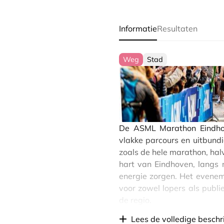
Informatie
Resultaten
Weg
Stad
De ASML Marathon Eindhov
vlakke parcours en uitbundi
zoals de hele marathon, hal
hart van Eindhoven, langs 
energie zorgen. Het evenem
voor zowel lopers als publi
de regio.
Lees de volledige beschr