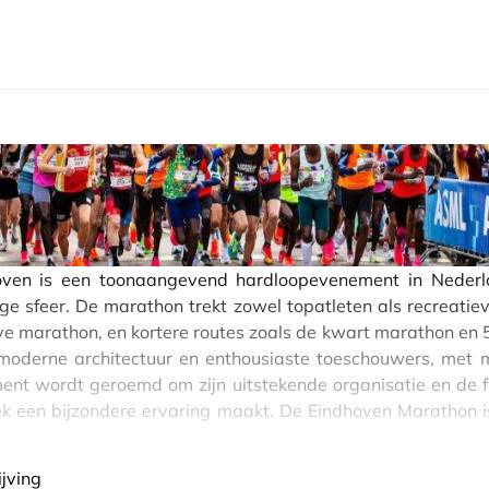
en is een toonaangevend hardloopevenement in Nederlan
ge sfeer. De marathon trekt zowel topatleten als recreatie
ve marathon, en kortere routes zoals de kwart marathon en 5
moderne architectuur en enthousiaste toeschouwers, met 
ent wordt geroemd om zijn uitstekende organisatie en de fe
ek een bijzondere ervaring maakt. De Eindhoven Marathon i
ijving