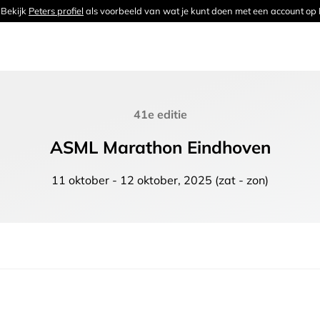
 Bekijk
Peters profiel
als voorbeeld van wat je kunt doen met een account op
41e editie
ASML Marathon Eindhoven
11 oktober
-
12 oktober, 2025
(zat - zon)