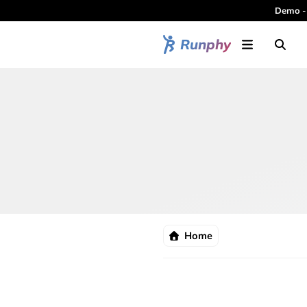
Demo
-
Runphy
Home