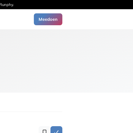
 Runphy.
Meedoen