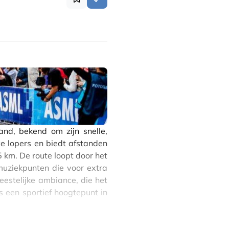
d, bekend om zijn snelle,
ve lopers en biedt afstanden
 km. De route loopt door het
muziekpunten die voor extra
estelijke ambiance, die het
s een sportief hoogtepunt in