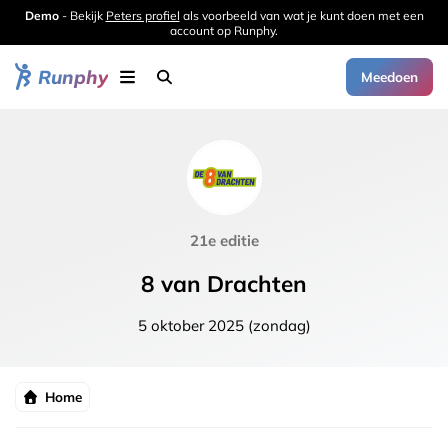
Demo
- Bekijk
Peters profiel
als voorbeeld van wat je kunt doen met een
account op Runphy.
Runphy
Meedoen
21e editie
8 van Drachten
5 oktober 2025 (zondag)
Home