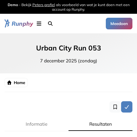
Demo
- Bekijk
Peters profiel
als voorbeeld van wat je kunt doen met een
account op Runphy.
Runphy
Meedoen
Urban City Run 053
7 december 2025 (zondag)
Home
Informatie
Resultaten