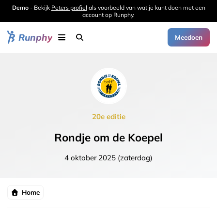
Demo
- Bekijk
Peters profiel
als voorbeeld van wat je kunt doen met een
account op Runphy.
Runphy
Meedoen
20e editie
Rondje om de Koepel
4 oktober 2025 (zaterdag)
Home