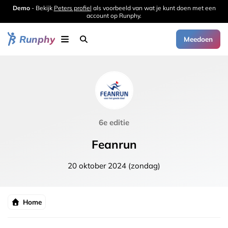
Demo
- Bekijk
Peters profiel
als voorbeeld van wat je kunt doen met een
account op Runphy.
Runphy
Meedoen
6e editie
Feanrun
20 oktober 2024 (zondag)
Home