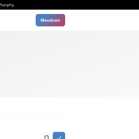
 Runphy.
Meedoen