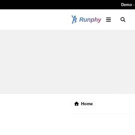
-
Demo
Runphy
Home